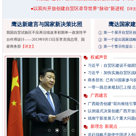
●以双向开放创建自贸区牵导世界“脉动”新进程
【详
鹰达新建言与国家新决策比照
鹰达国家建
我国自贸试验区不应再沿续改革初期单一政策性平
第一个展开自贸区
台作用设计——2013年9月13日呈李克强总理、国
第一个提出国家战
家商务部
【详文】
第一个警示性提出：
权威声音
习近平：自贸区建设不做跟
习近平：加快实施自贸区战
商务部长: 已有50国家参与
一带一路总体规划已上报 总
广西建言
广西能否创建“双向枢纽引擎
以倒逼式决策创建广西开放
就南宁新发展几个重大问题
新理念·新观点
追赶战略不能使中国进入创