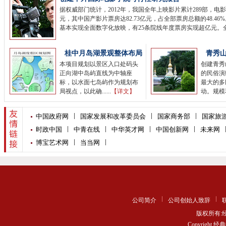
据权威部门统计，2012年，我国全年上映影片累计289部，电影总
元，其中国产影片票房达82.73亿元，占全部票房总额的48.4
基本实现全面数字化放映，有25条院线年度票房实现超亿元。全国..
桂中月岛湖景观整体布局
青秀
本项目规划以景区入口处码头
创建青秀
正向湖中岛屿直线为中轴座
的民俗演
标，以水面七岛屿作为规划布
最大的多
局视点，以此确......
【详文】
动。规模和特
打造坭兴陶全球化故事
中国政府网
国家发展和改革委员会
国家商务部
国家旅
当前，钦州市正在全力打造集
时政中国
中青在线
中华英才网
中国创新网
未来网
生产制作、旅游观光为一体的
博宝艺术网
当当网
坭兴陶文化创意产业园，以及
围绕展开的各种......
【详文】
公司简介
公司创始人致辞
版权所有
Copyrigh