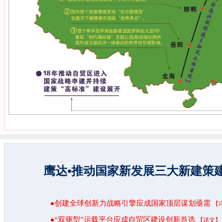
鹰达•推动国家新发展三大新建策
●创建全球创新力战略引擎应成国家顶层谋划亟需
【
●“双驱型”运载平台应成自贸区建设创新首选
【详文】