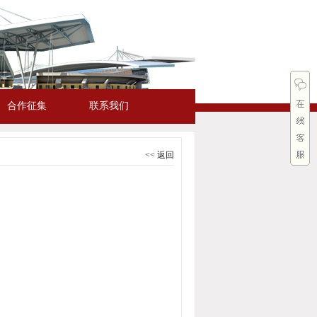
合作征集
联系我们
<< 返回