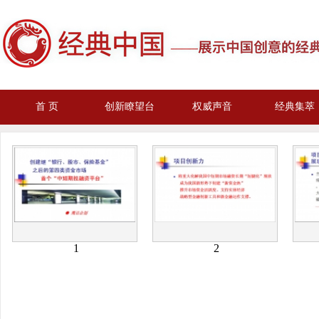
首 页
创新瞭望台
权威声音
经典集萃
1
2