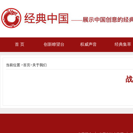
首 页
创新瞭望台
权威声音
经典集萃
当前位置 >
首页
>关于我们
战