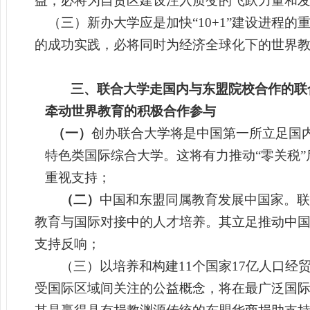
益，必将为自贸区建设注入质变的飞跃力量和
（三）新办大学应是加快“10+1”建设进程的
的成功实践，必将同时为经济全球化下的世界
三、联合大学走国内与东盟院校合作的联
牵动世界教育的积极合作参与
（一）
创办联合大学将是中国第一所立足国
特色类国际综合大学。这将有力推动“零关税
重视支持；
（二）
中国和东盟同属教育发展中国家。联
教育与国际对接中的人才培养。其立足推动中国
支持反响；
（三）以培养和构建11个国家17亿人口
受国际区域间关注的公益概念，将在最广泛国