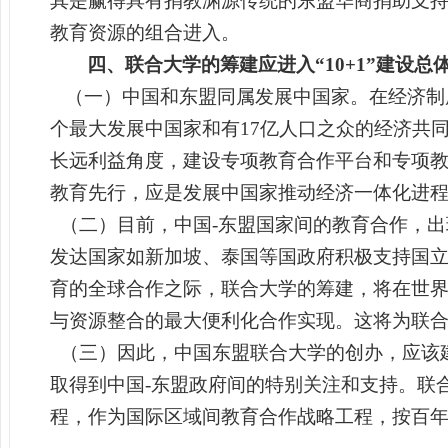
其是赢得具有捐教渊源传统的东盟华商捐助支
教育资源的组合进入。
四、联合大学的筹建应进入“10+1”建设
（一）中国和东盟同属发展中国家。在经济制
个最大发展中国家和有17亿人口之众的经济共
长远利益角度，建设专项教育合作平台和专项
教育先行，应是发展中国家推动经济一体化进
（二）目前，中国-东盟国家间的教育合作，出
发达国家如新加坡、泰国等国政府积极支持国立
育的全球合作之际，联合大学的筹建，将在世
与资源整合的最大便利化合作实现。这将为联
（三）因此，中国东盟联合大学的创办，应该
取得到中国-东盟政府间的特别关注和支持。联
程，作为国际区域间教育合作战略工程，按百