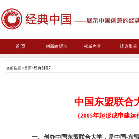
首 页
创新瞭望台
权威声音
经典集萃
当前位置 >
首页
>经典创意7
中国东盟联合
（2005年起形成申建运
一、创办中国东盟联合大学，是中国-东