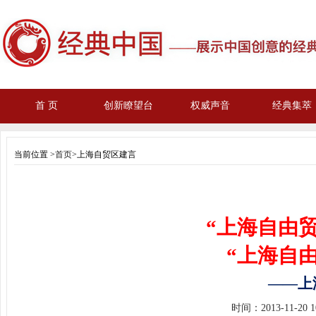
首 页
创新瞭望台
权威声音
经典集萃
当前位置 >
首页
>上海自贸区建言
“上海自由
“上海自
——
上
时间：
2013-11-20 