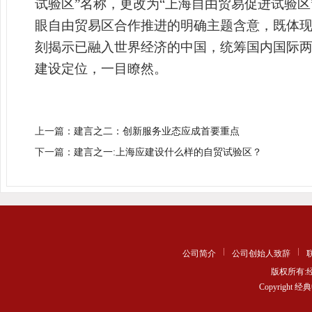
试验区”名称，更改为“上海自由贸易促进试验区
眼自由贸易区合作推进的明确主题含意，
既体
刻揭示已融入世界经济的中国，
统筹
国内国际
建设定位，一目瞭然
。
上一篇：
建言之二：创新服务业态应成首要重点
下一篇：
建言之一:上海应建设什么样的自贸试验区？
公司简介
公司创始人致辞
版权所有
Copyrigh