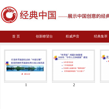
首 页
创新瞭望台
权威声音
经典集萃
1
2