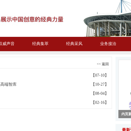
权威声音
经典集萃
经典采风
业务接洽
<< 返回
【07-10】
力高端智库
【10-27】
【08-04】
【02-16】
内页
内页
内页
内页
内页
最新