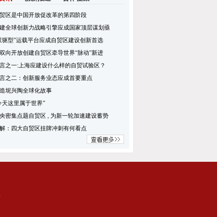
贸区是中国开放促改革的第四阶段
建全球创新力战略引擎应成国家顶层谋划亟
双驱型”运载平台应成自贸区建设创新首选
双向开放创建自贸区牵导世界“脉动”新进
言之一:上海应建设什么样的自贸试验区？
言之二：创新服务业态应成首要重点
造坭兴陶全球化故事
今天这里属于世界”
央密集点题自贸区 , 为新一轮加速建设蓄势
解：四大自贸区挂牌冲刺有何看点
集