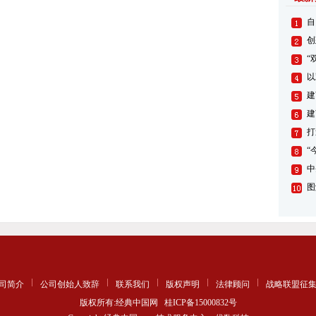
自
创
“
以
建
建
打
“
中
图
司简介
公司创始人致辞
联系我们
版权声明
法律顾问
战略联盟征
版权所有:经典中国网
桂ICP备15000832号