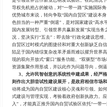
是引领世界合作新业态萌发试验区。在此情况下
导权先机抢占的被动，对“一带一路”实施国际
优势城市来说，转向争取“国内自贸区”建设本
色担当的一种严重“倒退”，是对国家建设“高水
国内发展转型、引领世界共赢新发展”实现当务
况，坚决实行“五去”：即去除“行政化建设思
自贸区过时模式的图捷径和对重大创新缺乏自
陷足于国内错综复杂改革矛盾而难以擢升世界高
现的双向开放式“窗口”服务功能、“双驱型”
资源集聚作用形成，并以此作为问题导向，倒逼
3
、允许民智创意的系统性申建成果，经严
则作出大胆尝试性建设展开，是政府相信市场和
动将成为国内自贸区建设核心灵魂和引领。如
式建设与管理实现，考验着政府创新执政力。应
入”，才能真正推升国内自贸试验区依托“一带