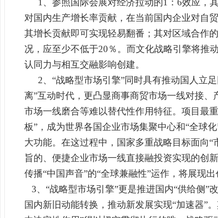
1
、参照国际会展对经济拉动的1：6效应，
对国内生产增长率贡献，
在当前国内企业对自贸
其
增长贡献即可实现轻易翻番；其对区域合作
况，应至少不低于20％。而文化战略引擎将推
认同力与相互交融影响创建。
2
、“战略型市场引擎”同时具有推动国人立足
离”互动时代，更凸显商事商贸市场一线对接、
市场一线磨合等难以替代性作用特征。项目最重
板”，成为世界
各国企业市场集聚中心和“全球化
大功能。在这过程中，国家多重战略目标面向“
旨的、便捷企业市场一线直接融投资实现的创
传播“中国声音”的“全球兼融性”运作，将展现
3
、
“战略型市场引擎”更是
推进国内“供给侧”
国内新旧动能转换，推动新发展实现“加速器”