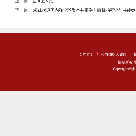
上一篇：左侧上2-完
下一篇：
竭诚欢迎国内和全球资本共赢举世商机的靶评与共建参
公司简介
公司创始人致辞
版权所有
Copyrigh