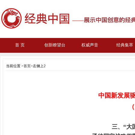
首 页
创新瞭望台
权威声音
经典集萃
当前位置 >
首页
>左侧上2
中国新发展驱
（
三、“大