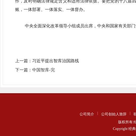
作，及时明确法律规定含义和适用法律依据。要把党的十八届四
账，一体部署、一体落实、一体督办。
中央全面深化改革领导小组成员出席，中央和国家有关部门
上一篇：
习近平提出智库治国路线
下一篇：中国智库-完
公司简介
公司创始人致辞
版权所有
Copyrigh