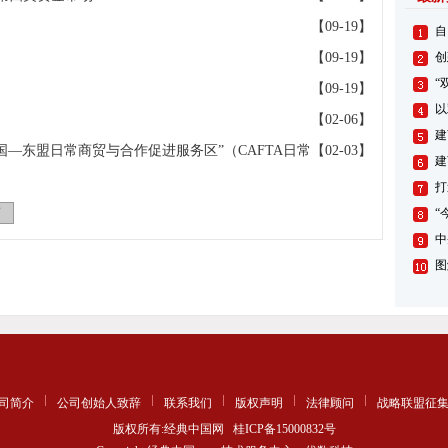
【09-19】
自
【09-19】
创
“
【09-19】
以
【02-06】
建
中国—东盟日常商贸与合作促进服务区”（CAFTA日常
【02-03】
建
打
页
“
中
图
司简介
公司创始人致辞
联系我们
版权声明
法律顾问
战略联盟征
版权所有:经典中国网
桂ICP备15000832号