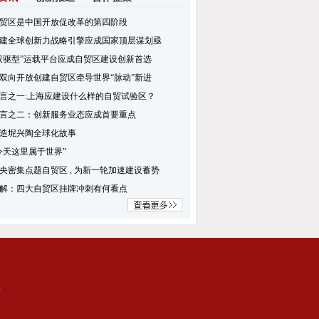
贸区是中国开放促改革的第四阶段
建全球创新力战略引擎应成国家顶层谋划亟
双驱型”运载平台应成自贸区建设创新首选
双向开放创建自贸区牵导世界“脉动”新进
言之一:上海应建设什么样的自贸试验区？
言之二：创新服务业态应成首要重点
造坭兴陶全球化故事
今天这里属于世界”
央密集点题自贸区 , 为新一轮加速建设蓄势
解：四大自贸区挂牌冲刺有何看点
集