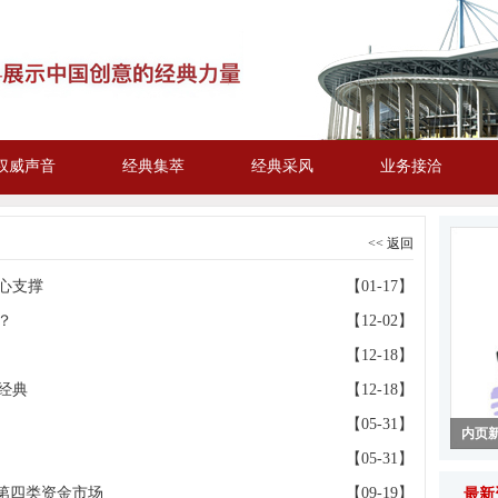
权威声音
经典集萃
经典采风
业务接洽
<< 返回
心支撑
【01-17】
？
【12-02】
【12-18】
经典
【12-18】
【05-31】
内页
【05-31】
内页
内页
内页
内页
第四类资金市场
【09-19】
最新