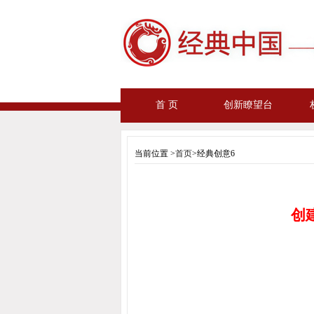
首 页
创新瞭望台
当前位置 >
首页
>经典创意6
创