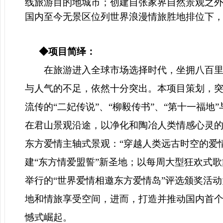
线旅游目的地城市；创建自
张家界自然景观之
国内至今无景区位列世界浪漫情旅胜地排位下
◆项目简绎：
在旅游进入全球市场选择时代，坐拥八百里
与人气的不足，依然十分突出。本项目策划，
流传的“二妃传说”、“柳毅传书”、“第十一福地
在君山景观沿途，
以净化和陶冶人类情感心灵的
东方爱情主轴式景观：
“穿越人类远古时空的爱
建
“东方情爱盟誓”新圣地；以
每周大型狂欢式歌
举行的“世界爱情相邀东方爱情岛”评选颁奖活
地和情旅享受空间
，进而，打造并推动国内首
憾式崛起
。