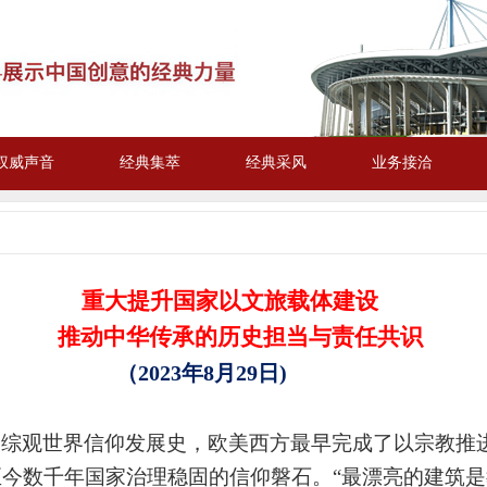
权威声音
经典集萃
经典采风
业务接洽
重大提升
国家以文旅载体
建设
推动中华传承的
历史担当与
责任共识
（
202
3
年
8
月
29
日
)
）综观世界信仰发展史，欧美西方最早完成了以宗教推
至今数千年国家治理稳固的信仰磐石。
“最漂亮的建筑