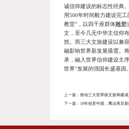
诚信仰建设的
标志性
经典
用
500年时间毅力建设完
教堂”，以
四千座群体
雕塑
文，至今几无中华主信仰
扰。而三大文旅建设以兼容
融影响世界新发展亟需。将
承，融入世界信仰建设主
世界”发展的强国长盛基因
上一篇：
推动三大世界级文旅筹建成
下一篇：
18年创意中国，鹰达再呈