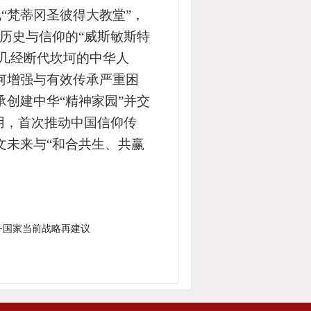
地
“梵蒂冈
圣彼得
大教堂
”，
国历史与信仰的“威斯敏斯特
承几经断代坎坷的中华人
何增强与有效传承严重困
创建中华“精神家园”并交
用，首次推动中国信仰传
文未来与
“和合共生、共赢
务国家当前战略再建议