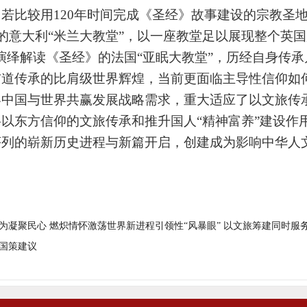
。若比较用
120年时间
完成
《圣经》故事建设的宗教圣
工的意大利“米兰大教堂”，以一座教堂足以展现整个英
演绎解读《圣经》的
法国
“亚眠大教堂”，历经自身传
布道传承的比肩级世界辉煌，当前更面临主导性信仰如
中国与世界共赢发展战略需求，重大适应了以文旅传承
以东方信仰的文旅传承和推升国人“精神富养”建设作
序列的崭新历史进程与新篇开启，
创建成为
影响中华人
。
为凝聚民心 燃炽情怀激荡世界新进程引领性“风暴眼” 以文旅筹建同时服
新国策建议