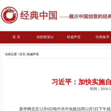
首 页
创新瞭望台
权威声音
经典集萃
当前位置 >
首页
>权威声音
习近平：加快实施自
时间：
2014-
新华网北京
12
月
6
日电
中共中央政治局
12
月
5
日下午就