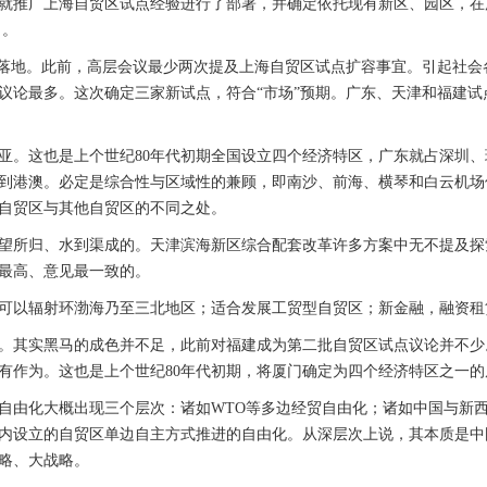
会议就推广上海自贸区试点经验进行了部署，并确定依托现有新区、园区，
）。
于落地。此前，高层会议最少两次提及上海自贸区试点扩容事宜。引起社会
议论最多。这次确定三家新试点，符合“市场”预期。广东、天津和福建试
亚。这也是上个世纪80年代初期全国设立四个经济特区，广东就占深圳
到港澳。必定是综合性与区域性的兼顾，即南沙、前海、横琴和白云机场
自贸区与其他自贸区的不同之处。
望所归、水到渠成的。天津滨海新区综合配套改革许多方案中无不提及探
最高、意见最一致的。
可以辐射环渤海乃至三北地区；适合发展工贸型自贸区；新金融，融资租
。其实黑马的成色并不足，此前对福建成为第二批自贸区试点议论并不少
有作为。这也是上个世纪80年代初期，将厦门确定为四个经济特区之一的
自由化大概出现三个层次：诸如WTO等多边经贸自由化；诸如中国与新
内设立的自贸区单边自主方式推进的自由化。从深层次上说，其本质是中
略、大战略。