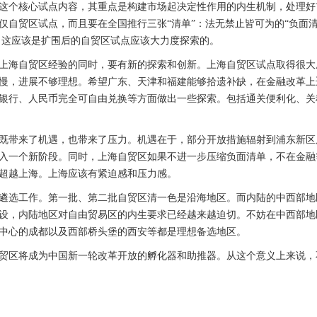
这个核心试点内容，其重点是构建市场起决定性作用的内生机制，处理好
仅自贸区试点，而且要在全国推行三张“清单”：法无禁止皆可为的“负面清
”。这应该是扩围后的自贸区试点应该大力度探索的。
上海自贸区经验的同时，要有新的探索和创新。上海自贸区试点取得很大
慢，进展不够理想。希望广东、天津和福建能够拾遗补缺，在金融改革上
银行、人民币完全可自由兑换等方面做出一些探索。包括通关便利化、关
既带来了机遇，也带来了压力。机遇在于，部分开放措施辐射到浦东新区
入一个新阶段。同时，上海自贸区如果不进一步压缩负面清单，不在金融
超越上海。上海应该有紧迫感和压力感。
遴选工作。第一批、第二批自贸区清一色是沿海地区。而内陆的中西部地
设，内陆地区对自由贸易区的内生要求已经越来越迫切。不妨在中西部地
中心的成都以及西部桥头堡的西安等都是理想备选地区。
贸区将成为中国新一轮改革开放的孵化器和助推器。从这个意义上来说，