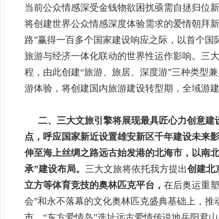
当前公众情感深受金钱物欲困扰亟需自拯归位
将
创建世界公众情感深度体验需求的爱情
朝拜新
路”赢得一百多个国家建设响应之际，以首个国
旅游与经济一体化联动的世界性运作影响。三大
程，由此创建“旅游、旅居、深度游”三种类型
游体验，将创建国内旅游建设转型期，全域游
二、三大文旅引擎将展现最具匠心力创意建
点，呼应国家新近设置雄安新区千年建设未来
伸至海上丝绸之路远古始发港的北海市，以南北
承”建设布局。
三大文旅将依托我方提出
创建北
立方等体育竞技的奥林匹克平台，
在后奥运重
会”和
永不落幕的文
化奥林匹克
盛典基础上，
推
市，“东方爱情岛”选址远古爱情传说地岳阳君