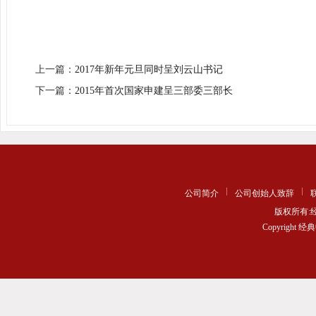
上一篇：
2017年新年元旦同时呈刘云山书记
下一篇：
2015年首次国家申建呈三部委三部长
公司简介
公司创始人致辞
版权所有
Copyrigh