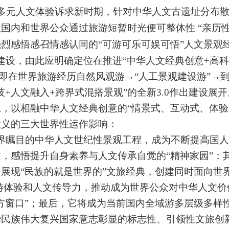
多元人文体验诉求新时期，针对中华人文古遗址分布
国内和世界公众通过旅游短暂时光便可整体性 “亲历
烈感悟感召情感认同的“可游可乐可娱可悟”人文景观
建设，由此应明确定位在推进“中华人文经典创意+高科
上。即在世界旅游经历自然风观游→“人工景观建设游”→
技+人文融入+跨界式混搭景观”的全新3.0作出建设展
上，以
相融中华人文经典创意的“情景式、互动式、体验
意义的三大世界性运作影响：
界瞩目的中华人文世纪性景观工程，成为
不断提高国人
文，感悟提升自身素养与人文传承自觉的
“精神家园”；
，
展现“民族的就是世界的”文旅经典，
创建同时面向世
游体验和人文传导力，推动成为世界公众对中华人文价
方窗口”；最后，它将成为当前国内全域游多层级多样
华民族伟大复兴国家意志彰显的标志性、引领性文旅创