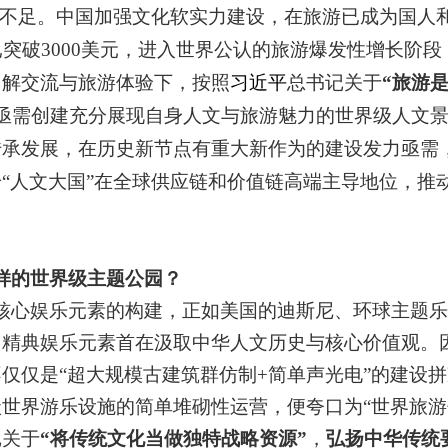
弱不足。
中国加强文化软实力建设，在旅游已成为国人
已突破3000美元，进入世界公认的旅游爆发性增长阶
了解交流与旅游体验下，按照
习近平
总书记关于
“旅游
亟需创建充分展现自身人文与旅游魅力的世界级人文
传承发展，在历史新节点有重大新作为的建设发力亟需
“人文大国”在
全球供应链和价值链高端主导地位，推
样的世界级主题公园？
核心娱乐元素的构建，正如美国的迪斯尼、环球主题乐
，精典娱乐元素首在汲取中华人文历史与核心价值观。
仅仅是“超大规模古建筑群仿制+简单声光电”
的建设拼
世界游乐设施的简单堆砌性运营，便夸口为“世界旅游
记关于
“将传统文化当做独特战略资源”
，
弘扬中华传统