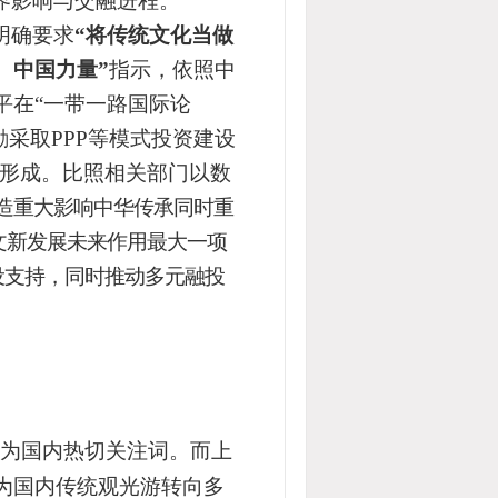
界影响与交融进程。
明确要求
“将传统文化当做
、中国力量
”
指示，
依照中
平
在
“一带一路国际论
励采取PPP等模式投资建设
形成。
比照相关部门以数
造重大影响中华传承同时重
文新发展未来作用最大一项
设支持，同时推动多元融投
为国内热切关注词。而上
，为国内传统观光游转向多