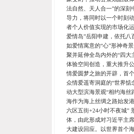
法自然、天人合一”的深刻
导力，将同时以
一个时刻
者个人价值实现的市场化
爱情岛”岳阳申建，依托八
如爱情寓意的“心”形神奇
聚并延伸
全岛内外的“
四大
体验空间
创造，重大推升
情爱圆梦之旅的开辟，首个
众情爱遥寄洞庭的“世界惦
动大型滨海景观“相约海丝
海作为海上丝绸之路始发港
六区五街+24小时不夜城
体，由此形成对习近平主席
大建设回应。以世界首个