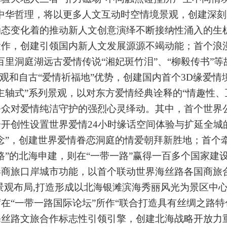
中华哲理，将以更多人文互动时空情境景观，创建深
动态变化着的
推动新人文创意演绎不断接纳性涌入的生
运作，创建引领国内
新人文发展源源不竭
动能
；首个浪
百里洞庭湖远古爱情传说
“
湘
妃
斑竹泪
”、“柳毅传书”等
景观和自古“爱情祈福地”优势，创建国内首个3D缘爱
情
主轴式”
系列景观，
以对东方爱情经典诠释的“情趣性、
公众对爱情纯洁守护的强烈心灵绎动。其中，首个世界
开创性设置世界爱情24小时缘话空间体验与扩延全城
念”
，创建世界爱情眷恋洞庭的情爱朝拜新胜地；
首个
路”的北海申建，则在“一带一路”赢得一百多个国家建
商旅口岸城市功能，以首个联动世界海丝路各国商旅
” 景观布局,打造形成以北海银滩滨海秀丽风光为景区中
在“一带一路国际论坛”所作“联合打造具有丝绸之路特
海丝路文旅合作标志性引领引擎，创建北海战略开放力