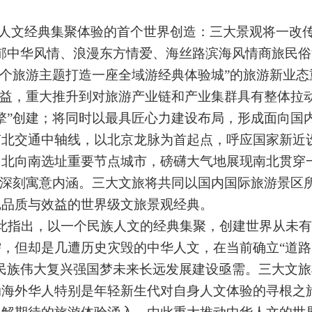
人文经典集聚体验的首个世界创造：三大景观将一改传统
郁中华风情、浪漫东方情爱、海丝路滨海风情商旅民俗
一个旅游主题打造一座全域游经典体验城”的旅游新业
收益，重大推升到对旅游产业链和产业集群具有整体拉
擎”创建；将同时以最具匠心力建设布局，形成面向国
南北交通中轴线，以北京龙脉为首起点，呼应国家新近
自北向南选址重要节点城市，磅礴大气地展现南北贯穿
的深刻寓意内涵。三大文旅将共同以国内国际旅游景区
尼品质与效益的世界级文旅景观经典。
此指出，以一个民族人文的经典集聚，创建世界从未有
，但却是几遭历史灾毁的中华人文，在当前确立“道
民族伟大复兴强国梦未来长远发展建设亟需。三大文
动海外华人特别是年轻新生代对自身人文体验的寻根之