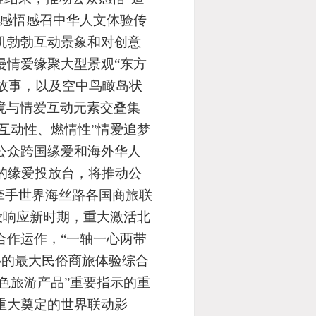
刻感悟感召中华人文体验传
机勃勃互动景象和对创意
漫情爱缘聚大型景观“东方
故事
，以及空中鸟瞰岛状
境与
情爱互动元素交叠
集
互动
性、燃情性”情爱追梦
公众跨国缘爱和海外华人
的缘爱投放台，将
推动公
牵手世界海丝路各国商旅联
设响应新时期，重大激活北
合作运作，“一轴一心两带
心的最大民俗商旅体验综合
色旅游产品”重要指示的重
重大奠定的世界联动影