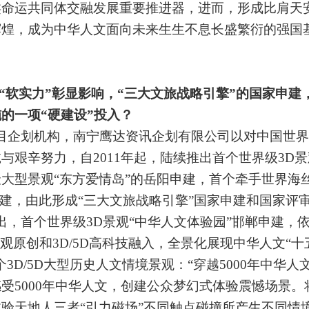
类命运共同体交融发展重要推进器，进而，形成比肩天
辉煌，成为中华人文面向未来生生不息长盛繁衍的强国
“软实力”彰显影响，“三大文旅战略引擎”的国家申
的一项“硬建设”投入？
目企划机构，南宁鹰达资讯企划有限公司以对中国世界
与艰辛努力，自2011年起，陆续推出首个世界级3D景
大型景观“东方爱情岛”的岳阳申建，首个牵手世界海
申建，由此形成“三大文旅战略引擎”国家申建和国家评
出，首个世界级3D景观“中华人文体验园”邯郸申建，
景观原创和3D/5D高科技融入，
全景化展现中华人文
“
3D/5D大型历史人文情境景观：“穿越5000年中华
受5000年中华人文，
创建公众梦幻式体验震憾场景。
验天地人三者“引力磁场”不同触点碰撞所产生不同情