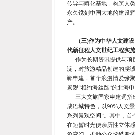
传导与孵化基地，构筑人
永久镌刻中国大地的建设
产。
（三)作为中华人文建设
代新征程人文世纪工程实施
作为长期资讯提供与项
淀，对旅游精品创建的虔诚
郸申建，首个浪漫情爱缘聚
景观“相约海丝路”的北海
三大文旅国家申建词指
成语城特色，
以90%人文
系列景观空间”。其中，首个
在短暂时光便亲历性立体感
象变幻，推动公众炫酷般体