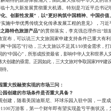
了解期待的旅游体验涌入，由此重大推动中华人文的世
面临十九大新发展贯彻重大机遇。特别是习近平总书记
化、创新性发展”
，
以
“
更好构筑中国精神、中国价值
于实施中华优秀传统文化传承发展工程的意见》，
习近
绸之路特色旅游产品”
的贯彻落实，李克强总理作出
“鼓
政宣布，可以说三大文旅国家申建支持条件已重大有利
网“中国芯”行动，三大文旅以不足其
1/10
资金需求，打
同的“中国心”，所形成投资最省，影响中华人文和世界人
伟大创建的亟需。正因如此，三大文旅对争取国家PPP建
期待。
园重大投融资实现的市场三问：
公园创建的市场条件是否重大具备？
观创建，随着美国迪斯尼、环球乐园入驻中国，一度成
1100万游客，第一个财年即有望实现盈亏平衡状况