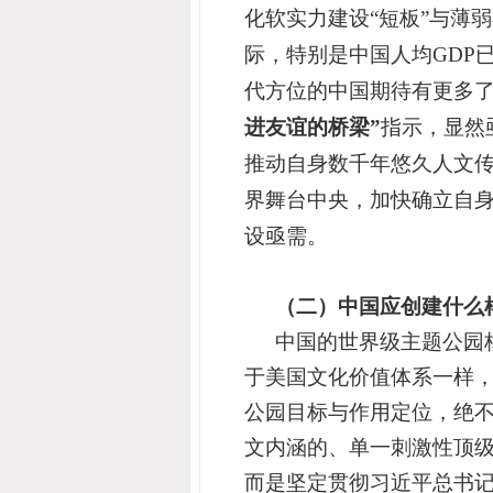
化软实力建设“短板”与薄
际，特别是
中国
人均GDP
代方位的中国期待有更多
进友谊的桥梁”
指示，
显然
推动自身数千年悠久人文
界舞台中央，加快确立自身
设亟需。
（二）中国应创建什么
中国的世界级主题公园
于美国文化价值体系一样
公园目标与作用定位，绝不
文内涵的、单一刺激性顶级
而是坚定贯彻
习近平总书