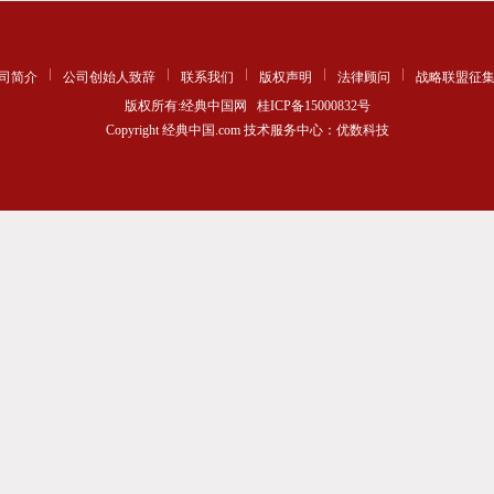
司简介
公司创始人致辞
联系我们
版权声明
法律顾问
战略联盟征
版权所有:经典中国网
桂ICP备15000832号
Copyright 经典中国.com 技术服务中心：优数科技