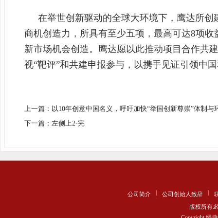
在举世创新驱动的全球大环境下，鹰达所创
商机创造力，所具有至少五项，最高可达8项收
新市场机会创造。鹰达愿以此推动项目合作共
视“靶评”和共建申报参与，以携手见证引领中国
上一篇：
以10年创意中国名义，呼吁加快“举国创新尊崇”体制与
下一篇：左侧上2-完
公司简介
公司创始人致辞
版权所有
Copyrigh