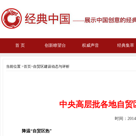
首 页
创新瞭望台
权威声音
经典集萃
当前位置 >
首页
>自贸区建设动态与评析
中央高层批各地自贸
时间：
201
降温“自贸区热”