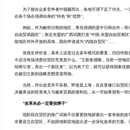
为了能在众多竞争者中脱颖而出，各地可谓下足了功夫。一方面
在各个场合强调自身的“特色”和“优势”。
例如，作为毗邻日韩的地区，青岛强调的是中日韩合作；而渔
自由贸易园区”；
靠近东盟的广西试图打造“中国-东盟自由贸易区
陆地区对外开放的高地，因此申请成为“内陆自贸区”……
张燕生评价道，基本上还是过去多年模式的重复，仍旧停留在开
今还没有搞清楚自贸区究竟是什么。”
王新奎感慨，当前一些地区
招商引资，弄出一个新区来”。以为有了它，就可以获得国家优
在破旧立新的战略意图背道而驰。
当然，作出改变并不容易。即使是上海，在反复修订自贸区方
决服务业的投资准入与服务贸易的便利化，
从一开始希望有一些
“改革未必一定要挂牌子”
现阶段自贸区的推广试验不仅要更快地探索出一套有效的改革
非要设立自贸区，不如因地制宜地提出进一步深化改革的方案。