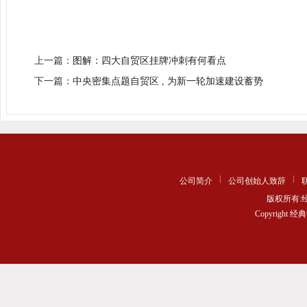
上一篇：
图解：四大自贸区挂牌冲刺有何看点
下一篇：
中央密集点题自贸区 , 为新一轮加速建设蓄势
公司简介
公司创始人致辞
版权所有
Copyrigh