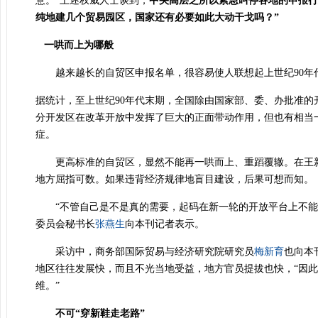
意。”上述权威人士谈到，
中央高层之所以紧急叫停各地的申报行
纯地建几个贸易园区，国家还有必要如此大动干戈吗？”
一哄而上为哪般
越来越长的自贸区申报名单，很容易使人联想起上世纪90年代
据统计，至上世纪90年代末期，全国除由国家部、委、办批准的开
分开发区在改革开放中发挥了巨大的正面带动作用，但也有相当
症。
更高标准的自贸区，显然不能再一哄而上、重蹈覆辙。在王新奎
地方屈指可数。如果违背经济规律地盲目建设，后果可想而知。
“不管自己是不是真的需要，起码在新一轮的开放平台上不能落
委员会秘书长
张燕生
向本刊记者表示。
采访中，商务部国际贸易与经济研究院研究员
梅新育
也向本
地区往往发展快，而且不光当地受益，地方官员提拔也快，“因
维。”
不可“穿新鞋走老路”