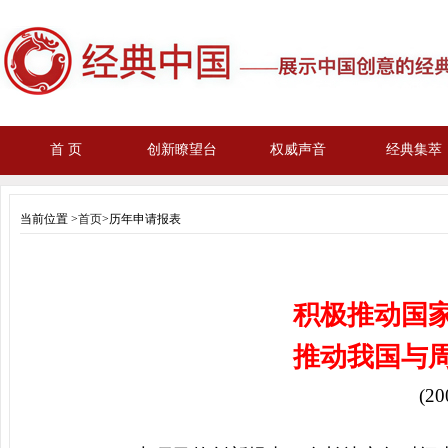
首 页
创新瞭望台
权威声音
经典集萃
当前位置 >
首页
>历年申请报表
积极推动国
推动我国与
(20