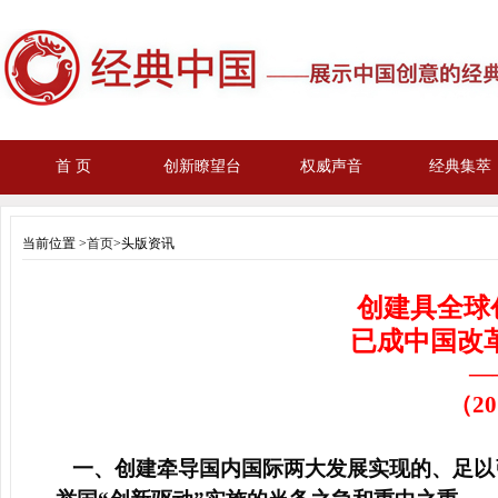
首 页
创新瞭望台
权威声音
经典集萃
当前位置 >
首页
>头版资讯
创建具全球
已成中国改
—
（20
一、创建牵导国内国际两大发展实现的、足以引