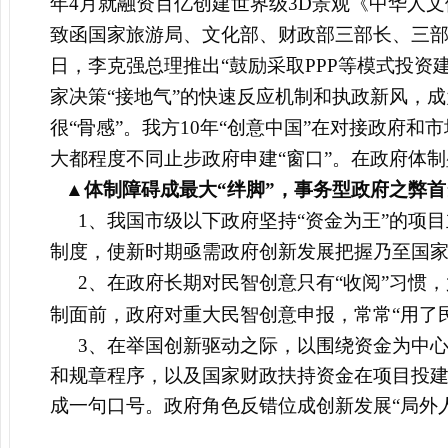
年4月就融资百亿创建世界级3D景观《中华人
致函国家旅游局、文化部、财政部三部长、三部
日，李克强总理
推出
“
鼓励采取PPP等模式投资
家决策“接地气”的快速反应机制和执政新风，成
很“骨感”。
我方10年“创意中国”在对接政府和
大都程度不同止步政府申建“窗口”。在政府体制
▲体制障碍成最大“绊脚”，事务型政府之弊首
1
、我国市级以下政府坚持“资金为王”的项
制度，使新时期亟需政府创新发展把握乃至国
2
、在政府长期对民智创意只有“收阅”习惯
制面前，政府对重大民智创意申报，常常“用了
3
、在举国创新驱动之际，以围绕资金为中
和规章程序，以及国家财政扶持资金在项目投建
成一句口号。政府角色反错位成创新发展“局外