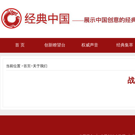
首 页
创新瞭望台
权威声音
经典集萃
当前位置 >
首页
>关于我们
战