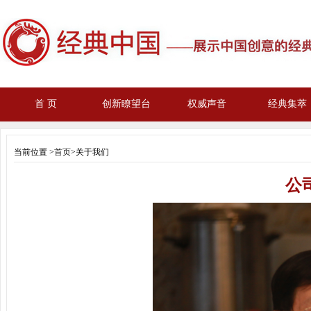
首 页
创新瞭望台
权威声音
经典集萃
当前位置 >
首页
>关于我们
公