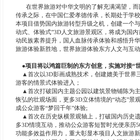
在世界旅游对中华文明的了解充满渴望，而
传承之际，在中国仁爱孝德传承，长期处于学
本项目借势国内旅游转型升级之机，创建一个与
动式、体验式”3D人文旅游景观区，将成为国
动民族素养提升，国人血脉传承体验和感悟升华
旅游体验新胜地，
世界旅游体验东方人文与互动
●
项目
将以鸿篇巨制的东方创意，
实施对接“
▲首次以3D影画成熟技术，创建媲美于世界三
游客的情景式体验进入；
▲首次打破国内主题公园以建筑景物铺陈为主
恢弘的壮观场面，更多3D立体情境的“动态”景
成公众游客“梦回千年”体验;
▲首次在历史纵横景观轴上，打破国内历史遗
多3D情境互动，推动公众游客短暂时光便亲历5
功能多效益作用力，重大彰显本项目人文旅游