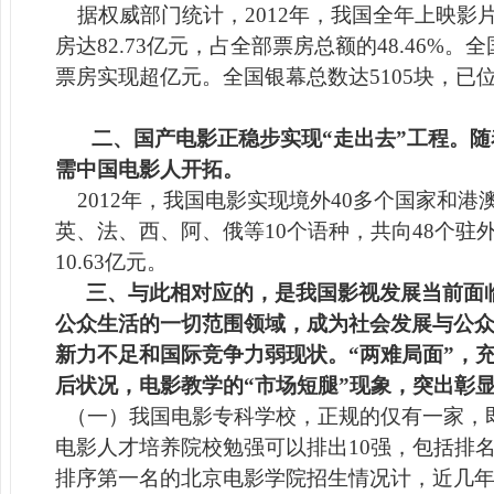
据权威部门统计，2
012
年，我国全年上映影
房达
82.73
亿元，占全部票房总额的
48.46%
。全
票房实现超亿元。全国银幕总数达
5105
块，已
二、国产电影正稳步实现“走出去”工程。
需中国电影人开拓。
2012
年，我国电影实现境外
40
多个国家和港
英、法、西、阿、俄等
10
个语种，共向
48
个驻
10.63
亿元。
三、与此相对应的，是我国影视发展当前面
公众生活的一切范围领域，成为社会发展与公
新力不足和
国际竞争力弱现状。“两难局面”，
后状况，电影教学的“市场短腿”现象，突出彰
（一）我国电影专科学校，正规的仅有一家，
电影人才培养院校勉强可以排出
10
强，包括排
排序第一名的北京电影学院招生情况计，近几