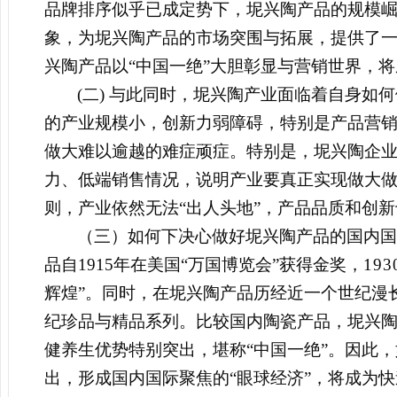
品牌排序似乎已成定势下，坭兴陶产品的规模崛
象，为坭兴陶产品的市场突围与拓展，提供了
兴陶产品以“中国一绝”大胆彰显与
营销世界，将
(
二) 与此同时，坭兴陶产业面临着自身如
的产业规模小，创新力弱障碍，特别是产品营
做大难以逾越的难症顽症。特别是，坭兴陶企
力、低端销售情况，说明产业要真正实现做大
则，产业依然无法“出人头地”，产品品质和创
（三）如何下决心做好坭兴陶产品的国内国
品自1915年在美国“万国博览会”获得金奖，
193
辉煌”。同时，在坭兴陶产品历经近一个世纪漫
纪珍品与精品系列。比较国内陶瓷产品，坭兴
健养生优势特别突出，堪称“中国一绝”。因此
出，形成国内国际聚焦的“眼球经济”，将成为