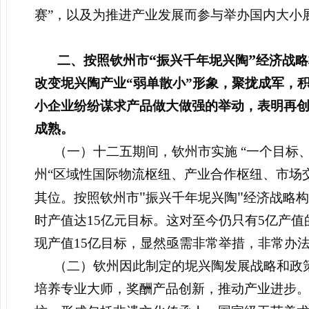
赛”，以及为推进产业发展而参与举办国内大小
“
”
二、
按照钦州市
振兴千年坭兴陶
经济战略
改变坭兴陶产业“弱单散小”形象，聚拢成军，
小企业纷纷谋求产品做大做强的举动，表明再创
成熟。
（一）十二五期间，钦州市实施
“一个目标
州“区域性国际物流枢纽、产业合作枢纽、市场
"
"
其位。按照钦州
市
振兴千年坭兴陶
经济战略构
时
产值达15亿元目标。这对至今仍只有5亿产
现产值15亿目标，显然亟需非常举措，非常办
（二）钦州因此制定的坭兴陶发展战略和政
培养专业大师，奖酬产品创新，推动产业进步。