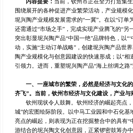
内容提要：
当前，钦州市正在全力打造集生
围绕展开的各种促进产业繁荣活动，产业规模化
坭兴陶产业规模发展需求的“一冀”。在以“订单
还需通过“市场之手”，完成实现产业腾飞的“
突出彰显坭兴陶产品“中国一绝”品牌特色，
以“
动，实施“主动订单战略”，创建坭兴陶产品世
陶产业规模化与创意园建设的快速形成；以“相
引领力。进而，重塑坭兴陶产品“海上丝绸之路”
一、一座城市的繁荣，必然是经济与文化的
齐飞”。当前，钦州市经济与文化建设，产业与
钦州现状令人鼓舞。钦州经济的崛起亮点，
城”的宏图绘际阶段。以中马工业园和中石化基
亮点的崛起，则表现为正在挖掘整合中的具有“
游结合的
坭兴陶文化创意园，正紧锣密鼓筹办中