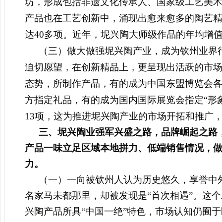
坊，形成包括非遗文化传承人、国家级工艺美术
产品也在工艺创新中，涌现出愈来愈多的陶艺
达40多项。
近年，坭兴陶
大师级作品的
年均增
（三）做大做强坭兴陶产业，成为钦州业界
迫切愿望，在创新精品上，更呈现出活跃的市
态势，所制作产品，有的成为中国东盟博览会
方指定礼品，有的成为国内国际展览会指定“形象
13项，这为推进坭兴陶产业的市场开拓和推广
三、坭兴陶业强军兴盛之路，品牌崛起之路
产品
一味立足区域本地拼力、低端销售情况，
力。
（一）一向被钦州人认为
历史悠久，享誉中
名家马未都那里，却被发现是“首次相遇”。这个
兴陶产品所具“中国一绝”特色，市场认知仍囿