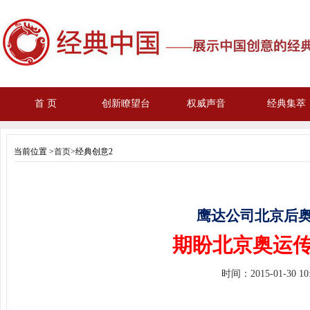
首 页
创新瞭望台
权威声音
经典集萃
当前位置 >
首页
>经典创意2
鹰达公司北京后
期盼北京奥运
时间：
2015-01-30 1