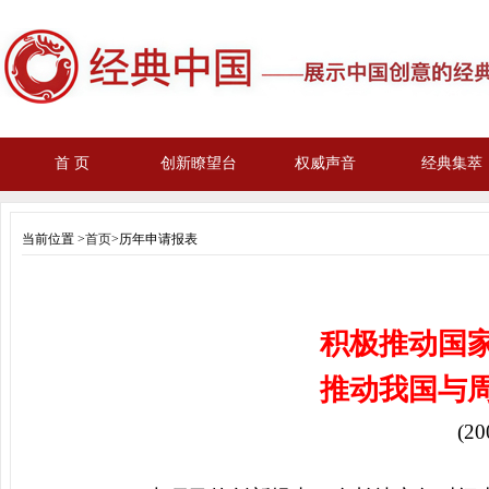
首 页
创新瞭望台
权威声音
经典集萃
当前位置 >
首页
>历年申请报表
积极推动国
推动我国与
(20