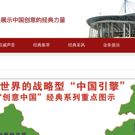
权威声音
经典集萃
经典采风
业务接洽