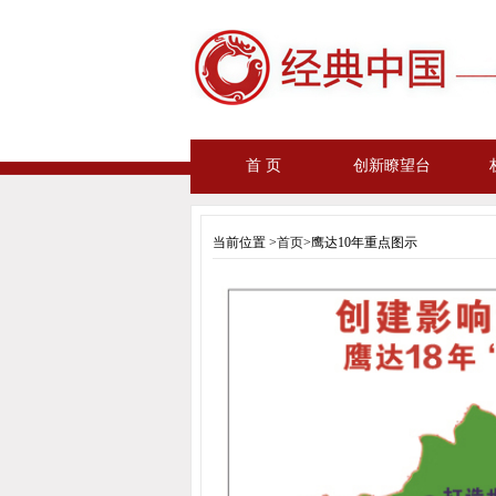
首 页
创新瞭望台
当前位置 >
首页
>鹰达10年重点图示