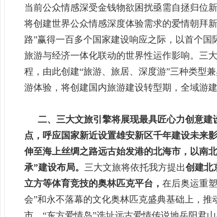
当前公众情感深受金钱物欲困扰亟需自拯归位
将
创建世界公众情感深度体验需求的爱情
朝拜新
路”赢得一百多个国家建设响应之际，以首个国
旅游与经济一体化联动的世界性运作影响。三大
程，由此创建“旅游、旅居、深度游”三种类型
游体验，将创建国内旅游建设转型期，全域游
二、三大文旅引擎将展现最具匠心力创意建
点，呼应国家新近设置雄安新区千年建设未来
伸至海上丝绸之路远古始发港的北海市，以南北
承”建设布局。
三大文旅将依托我方提出
创建北
立方等体育竞技的奥林匹克平台，
在后奥运重
会”和
永不落幕的文
化奥林匹克
盛典基础上，
推
市，“东方爱情岛”选址远古爱情传说地岳阳君