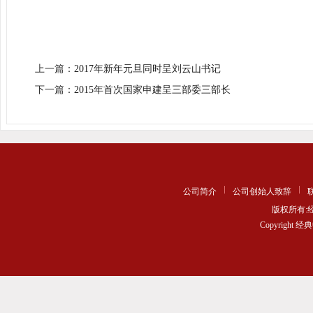
上一篇：
2017年新年元旦同时呈刘云山书记
下一篇：
2015年首次国家申建呈三部委三部长
公司简介
公司创始人致辞
版权所有
Copyrigh