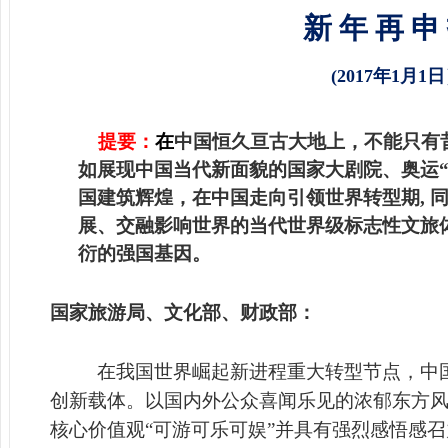
新 年 再 申
(2017年1月1日
提要：
在
中
国恒久亘古大地上，不能只有
如
展现中
国当代新面貌的国家大剧院、奥运“
国建筑
辉煌
，
在
中国走向引领世界转型期, 
展、
交融影响世界
的
当代世界
级
标志
性文旅
衍的强国基因。
国家旅游局、
文
化部、
财政部：
在我国世界崛起新进程重大转型节点，中
创新载体。以国内外公众喜闻乐见的浓郁东方
核心价值观“可游可乐可娱”并具有强烈感悟感