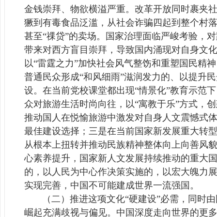
金钱崇拜、物欲横溢严重。改革开放同时裹夹
獗到有毒食品泛滥，从社会诈骗四起到整个村
甚至“祼贷”的卖场。国家治理面临严峻考验，
带来对西方盲目崇拜，导致国内涌现对自身文
以“雷霆之力”加快社会风气整饬和重塑国民精
普通民众形成“和风细雨”滋润发力的、以提升
设。在当前党校课堂都出现“情景化”教育示范
众对旅游生活时尚向往，以“寓教于乐”方式，
推动国人在悦愉旅游中激发对自身人文震憾式
最佳建设选择；三是在当前国家新发展重大转型
从根本上扭转并推动民族精神整体向上向善风
心素养提升，国家新人文发展持续推动的重大
的，以人民为中心作决策实施的，以宏大魄力
实现完善
，中国不可能建成世界一流强国
。
（二）推进
这项文化“硬建设”必需，同时
崛起充满歧视与偏见。中国深度走向世界的更