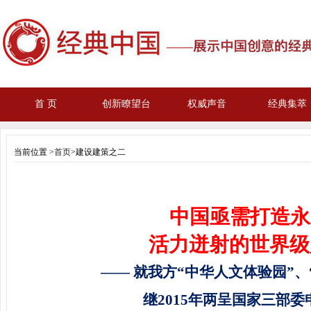
首 页
创新瞭望台
权威声音
经典集萃
当前位置 >
首页
>建设建策之二
中国亟需打造永
活力迸射的世界级人
—— 就我方“中华人文体验园”、“
继2015年两呈
国家
三
部委