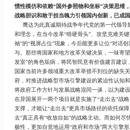
惯性模仿和依赖“国外参照物和坐标”决策思维
战略胆识和敢于担当魄力引领国内创新，已成
鹰达为此真诚期待战争年代党的第一代领导
和理念，在当今改革“啃硬骨头”、攻坚克难关
袖”的“视屏占位”现象，今后能更多让位“对话
与。那些将国家和地方改革关键决策，一味寄望
发室”的角色垢病，将民智民意有价值建言建议
国家当前许多领域重大改革举措不到位的缺失关
府，对推进战略型市场引擎建设的紧迫性认知和
将政府工作方针与发展战略混同一谈，以为建
在异国展开一两个项目就是实施了“走出去”战
支撑，才能让“走出去”更具市场路径的依托保
去”真正具有“收放自如”的战略主动。而如何尽
极性，更加自觉地运用“政府和市场”两大引擎