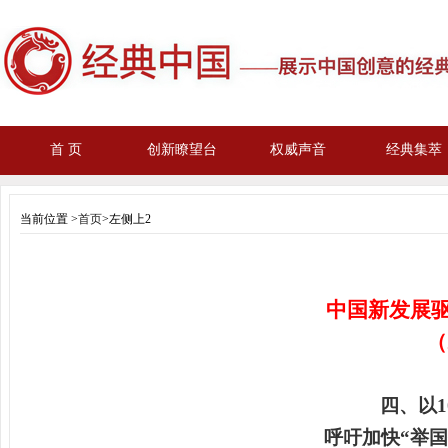
首 页
创新瞭望台
权威声音
经典集萃
当前位置 >
首页
>左侧上2
中国新发展驱
（
四、以1
呼吁加快“举