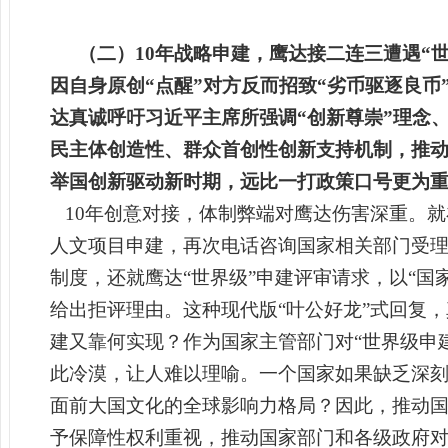
（二）10年战略申建，鹰达接二连三遭遇“
因自身原创“点醒”对方反而招致“劣币驱逐良
达真诚呼吁习近平主席所强调“创新尊崇”理念
民主体创造性、群众首创性创新支持机制，推
举国创新驱动新时期，远比一打政策口号更为
10
年创意对接，体制弊端对鹰达伤害深重。就在
人文项目申建，再次电话咨询国家相关部门受
制度，还就鹰达“世界级”申建评审请求，以“
给出拒评理由。这种现代版“叶公好龙”式回复
建又靠何实现？作为国家主管部门对“世界级申
此冷漠，让人难以理喻。一个国家如果缺乏深
面前大国文化的全球影响力格局？因此，推动
予保障性权利重视，推动国家部门和各级政府