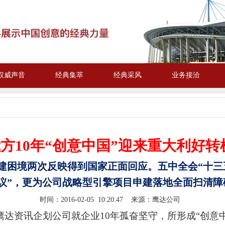
权威声音
经典集萃
经典采风
业务接洽
我方
10
年“创意中国”迎来重大利好转
建困境两次反映得到国家正面回应。
五中全会“十三
议”，更为公司战略型引擎项目申建落地全面扫清障
时间：
2016-02-05 10:20:47
来源：鹰达公司
宁鹰达资讯企划公司就企业10年孤奋坚守，所形成“创意