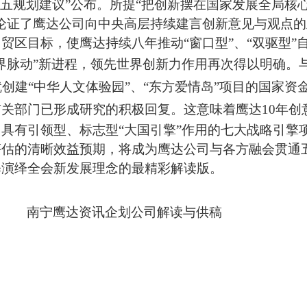
五规划建议”公布。所提“
把创新摆在国家发展全局核心
论证了鹰达公司向中央高层
持续
建言创新意见与观点的
贸区目标，使鹰达持续八年推动“窗口型”、“双驱型”
界脉动”新进程，领先世界创新
力
作用
再次得以明确。
就创建“中华人文体验园”、“东方爱情岛”项目的国家资
有关部门已形成研究
的积极回复
。
这意味着鹰达10年
具有引领型、标志型“大国引擎”作用的七大战略引擎
评估的清
晰
效益
预期，将成为鹰达公司
与各方融会贯通
释
演
绎
全会新发展理念的最精彩解读版。
企划公司解读与供稿