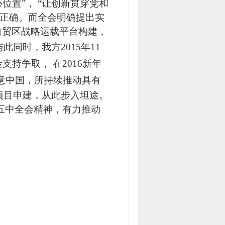
位置”，
“
让创新贯穿党和
正确。而
全会明确提出实
自贸区
战略运载平台构建，
与此同时，我方2015年11
金支持争取， 在
2016新年
创意中国，所持续推动具有
项目申建，从此步入坦途
。
五中全会精神，
有力推动