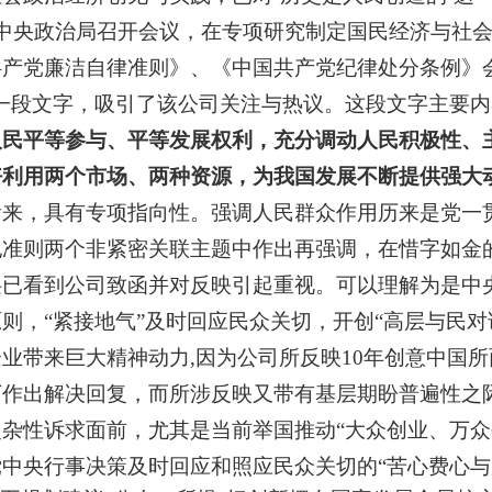
中共中央政治局召开会议，在专项研究制定国民经济与社
产党廉洁自律准则》、《中国共产党纪律处分条例》
一段文字，吸引了该公司关注与热议。这段文字主要内
民平等参与、平等发展权利，充分调动人民积极性、主
利用两个市场、两种资源，为我国发展不断提供强大
看来，具有专项指向性。强调人民群众作用历来是党一
纪准则两个非紧密关联主题中作出再强调，在惜字如金
层已看到公司致函并对反映引起重视。可以理解为是中
则，“紧接地气”及时回应民众关切，开创“高层与民对
业带来巨大精神动力,因为公司所反映10年创意中国
下作出解决回复，而所涉反映又带有基层期盼普遍性之
杂性诉求面前，尤其是当前举国推动“大众创业、万众
中央行事决策及时回应和照应民众关切的“苦心费心与