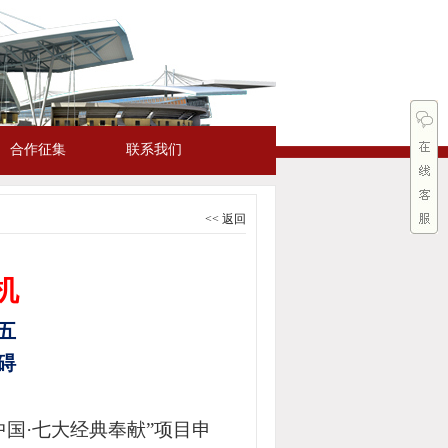
合作征集
联系我们
<< 返回
机
五
碍
中国·七大经典奉献”项目申