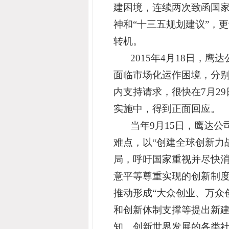
建困境，连续两次致函国家
神和“十三五规划建议”，
转机。
2015年
4
月18日，鹰达
面临市场化运作困境，分
内支持请求，很快在7月2
实施中，得到正面回应。
当年9
月15日，鹰达公
难点
，
以“
创建全球创新力
局，呼吁国家重视并
尽快
意平等尊重实现的创新制
推动形成“大众创业、万众
和创新体制支撑等提出新
知、创新世界发展的各类社