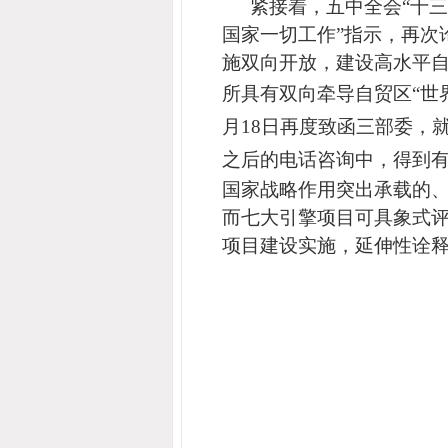
紧接着，五中全会“十三
国家一切工作”指示，再次
施双向开放，建设高水平自
所具有
双向牵导自贸区“世
月18日再度致函三部委，
之后的电话咨询中，得到
国家战略作用
突出
承载的、
而七大引擎项目
可具象式
项目建设实施，延伸性
诠
南宁鹰达资讯