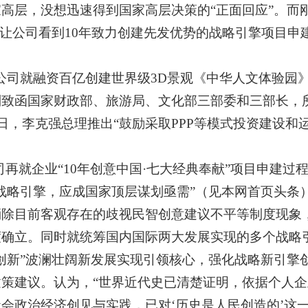
高层，没想迅速得到国家高层决策的“正面回应”。而
更让公司看到10年致力创建先发优势的战略引擎项目申
公司
就融资百亿创建世界级3D景观《中华人文体验园
别致函国家财政部、旅游局、文化部三部委和三部长，
9日，李克强总理
推出
“
鼓励采取PPP等模式投资建设和
司再就企业“10年创意中国·七大经典奉献”项目申建过
战略引擎，应成国家顶层谋划亟需”（见本网首页头条
消除目前客观存在的歧视民智创意建议不平等制度现象
度确立。
同时就统筹国内国际两大发展实现的多个战略
创新”波澜壮阔新发展实现引领核心，强化战略新引擎
建策建议。
认为，“世界近代史已清楚证明，依据个人
会政治经济创见与实践，已对‘历史是人民创造的’这