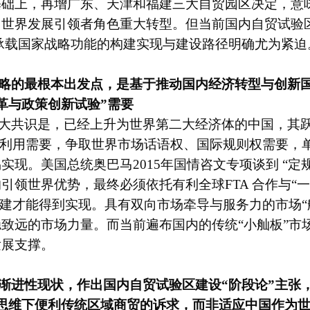
基础上，再增广东、天津和福建三大自贸园区决定，意
向世界发展引领者角色重大转型。但当前国内自贸试验
承载国家战略功能的构建实现与建设路径明确尤为紧迫
略的最根本出发点，是基于推动国内经济转型与创新国
革与政策创新试验”需要
大共识是，已经上升为世界第二大经济体的中国，其
的利用需要，争取世界市场话语权、国际规则权需要，
实现。美国总统奥巴马2015年国情咨文专项谈到 “定
引领世界优势，最终必须依托有利全球FTA 合作与“
创建才能得到实现。具有双向市场牵导与服务力的市场“
致远的市场力量。而当前遍布国内的传统“小舢板”市场
发展支撑。
渐进性现状，作出国内自贸试验区建设“阶段论”主张
思维下便利传统区域商贸的诉求，而非适应中国作为