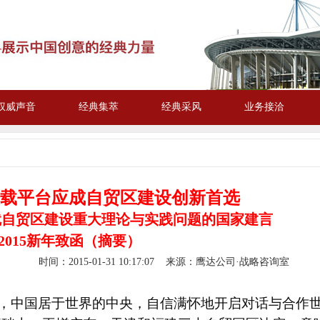
权威声音
经典集萃
经典采风
业务接洽
台应成自贸区建设创新首选
就自贸区建设重大理论与实践问题的国家建言
新年致函
（摘要）
-31 10:17:07 来源
：鹰达公司·战略咨询室
年伊始，中国居于世界的中央，自信满怀地开启对话与合