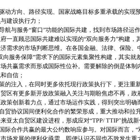
驱动方向、路径实现、国家战略目标多重承载的实现
识与建设执行力；
导航与服务“窗口”功能的国际共建，找到市场路径运
府一直顾忌国际共建难以实现的“双向服务力”构建，
经济需求的市场判断思维。在各国金融、法律、保险、
双向服务保障”需求下的国际元素集聚性构建，其实就差
场共赢需求而形成国际性位补。需要解除的倒是体制内
气和自信；
策的注入，在同时更多依托现行政策执行下，更注重
自贸区有更多新开放政策融入关注与期盼焦虑不再，政
区政策创新着力点，通过市场运作实践，得到突出明确
自贸协议国间便利化合作的繁荣形成，重大推动和拉
未来亚太自贸区建设进程，形成应对
“
TPP/ TTIP
"
挑战新
国际合作共赢的最大公约数响应参与。对国际而言，“
市场发展的便利化亟需，即便认识不同也不致发生重大