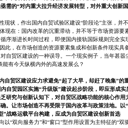
亟需的“对内重大拉升经济发展转型，对外重大创新国
性现状，作出国内自贸试验区建设“阶段论”主张，并
要体现在：国内改革的沉重滞动，并不等于市场资源要
个循序渐进长时间过程，即便国内接轨国际规则完全实
。因此，在市场创造的资源要素集成和创新条件现实具
对自贸区建设的一种误导。一个现实例子，当年甚嚣
铁能有今天纵横内外的高速发展么？
内自贸区建设应力求避免“起了大早，却赶了晚集”的
国内自贸园区实施“升级版”建设起步阶段，即应形成
乏研究与创新认知下，对自贸区战略功能的核心作用力
确。让市场创造不再受限于国内改革与政策洼地。以“
型”战略运载平台构建，应
成为自贸区建设创新首选
以“双向服务力”和“窗口”型作用设置为主特征的“双