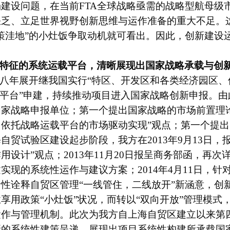
建设问题，在当前FTA全球战略亟需的战略型航母级
缺乏、立足世界视野创新思维与运作准备的重大不足。
策洼地”的小灶饭争取动机就可看出。因此，创新建设
用特征的系统运载平台，清晰
展现出国家战略承载与创
续八年展开继我国实行“特区、开发区和各类经济园区、保
放平台”申建，持续推动项目进入国家战略创新申报。
家战略申报单位；第一个提出国家战略的市场前置理
向依托
战略运载平台的市场驱动实现”观点；第一个提
海自贸试验区建设起步阶段，
我方在
2013
年9月13日，
用设计”观点；
2013
年11月20日
报呈商务部函，再次
建实现的系统性运作与建议方案；
2014
年4月11日，针
命性诠释自贸区管理
“一线管住，二线放开”新涵意，
创
享用政策“小灶饭”状况，而转以“双向开放”管理模式
运作与管理机制。此次为我方自上海自贸区建立以来第
新的系统性建策呈递，展现出项目系统性构建所承载国