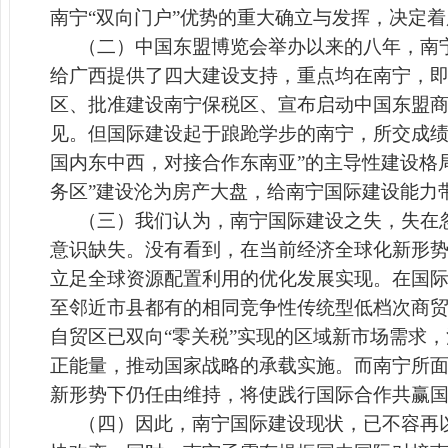
南宁“双向门户”优势的重大确立与发挥，决定
（二）中国东盟博览会举办以来的八年，南
给广西提供了四大建设支持，重点均在南宁，
区、批准建设南宁保税区、宣布启动中国东盟
见。但国际建设起于踉跄学步的南宁，所交成绩
国内东中西，对接合作东南亚”的主导性建设格
务区”建设沦为房产大盘，给南宁国际建设能力
（三）我们认为，南宁国际建设之失，失在
意识缺失。没有看到，在当前
经济全球化新形
立足全球资源配置利用的优化发展实现。在国
至邻近市县都有的相同竞争性传统型低档次商
自贸区已双向“零关税”实现的区域新市场需求，
正能量，推动国家战略的承载实施。而南宁所
新形势下仍任由维持，将使践行国际
合作
共
赢
（四）因此，南宁国际建设现状，
已不容再