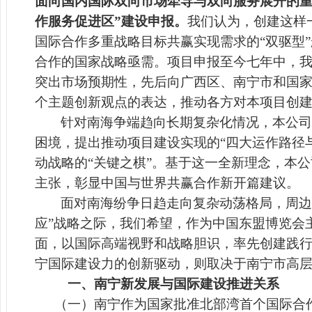
面向国内国际双向市场牵导与双向服务展开的重大
作服务促进区”建设申报。
我们认为，
创建这样
国际合作多重战略目标共赢实现需求的“双驱型
合作的国家战略亟需。项目申报至今七年中，
突出市场预期性，先后向广西区、南宁市和国
个主题创新观点的表达，推动各方对本项目创
针对南海争端趋向长期复杂化情况，本公司
困境，提出
推动项目建设实现的“四大运作路径
动战略的“关键之棋”。基于这一全新理念，本公
主张，彰显中国与世界共赢合作新开篇建议。
面对南海纷争日趋走向复杂动荡格局，周边
应”战略之际，我们希望，作为中国东盟博览会
面，以国际高端视野和战略胆识，率先创建践行
宁国际建设力的创新驱动，则取决于南宁市高
一、南宁新发展与国际建设推进关系
（一）南宁作为国家批准北部湾首个国际合