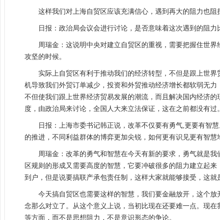
这样我们对上海自贸区应该充满信心，遇到再大的阻力也阻
日报：政治局会议会进行讨论，是否意味着这次遇到的阻力
周瑞金：这说明中央对建立自贸区的重视，需要把握住世界
攻坚的时候。
实际上自贸区有利于推动我们的经济转型，不但是跟上世界
机导致我们外贸订单减少，投资和外贸推动经济增长都软弱无力
不但使我们跟上世界经济贸易发展的潮流，而且解决国内经济的
度，由政治局来讨论，全国人大来立法保证，这在之前都没有过
日报：上海市委书记韩正说，改革不仅要有勇气,更要有智
的推进，不同利益群体的博弈更加尖锐，如何更有识见更有智慧
周瑞金：改革的勇气和智慧在今天有新的要求，勇气就是我
区规则的形成又需要高度的智慧，它要冲破很多的阻力建立起来
到户，但是说要搞联产承包责任制，这样大家就能够接受，这就
今天搞自贸区也需要这样的智慧，我们要金融放开，这个放
念那么对立了。从这个意义上说，当初比现在还要难一点。现在
等方面，而不是思想阻力，不是意识形态的争论。