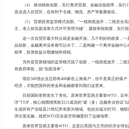
（4） 推动税收创新，实行离岸贸易、金融业低税率，实行
造业进入自贸区，也有利于仓储、物流、房产等集聚效应。
（5） 贸易投资监管模式创新。“一线彻底放开，二线安全
主，准入前负面清单方式许可管理为辅”，废除审批制度，实行
这一次自贸区最大特点就是金融开放。几个利好的政策，一
品创新，金融离岸业务都可以办了。二是构建一个离岸金融中心
税率，投资收益分期缴纳所得税。
另外是贸易领域的监管模式搞了创新，一线彻底放开，二线
有政府审批，搞“负面清单”。
现在500强企业总部有400家在上海落户，但不是真正的
经济，才能把国外的资金和金融都拿到我们这里来。
目前国际形势发生了变化。原来世界贸易主要靠WTO，近年来
洋”TTIP，核心就围绕美欧日21成员的“诸（多）边服务业协议
生成所有产业链及21世纪所有新兴领域、包括尖端3D打印、物
序出笼实施，就把WTO完全架空而搁置到了边缘地带。
原来世界贸易主要靠WTO，这是以美国为主导的经济全球化阶