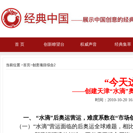
首 页
创新瞭望台
权威声音
经典集萃
当前位置 >
首页
>创意项目综合2
“今天
——
创建天津“水滴”
时间：
2010-10-20 1
一、 “水滴”后奥运营运，难度系数在“市场
（
一）“水滴”营运面临的后奥运全球难题，相比