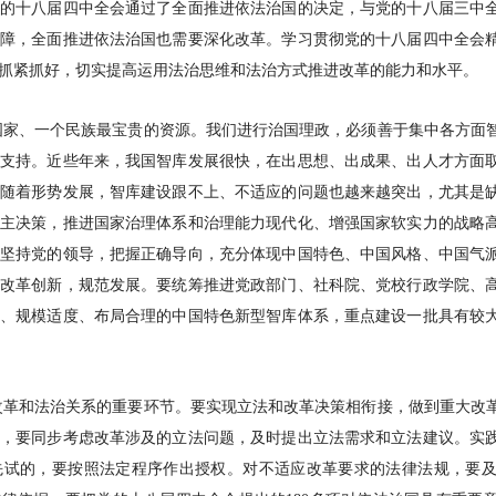
党的十八届四中全会通过了全面推进依法治国的决定，与党的十八届三中
保障，全面推进依法治国也需要深化改革。学习贯彻党的十八届四中全会
抓紧抓好，切实提高运用法治思维和法治方式推进改革的能力和水平。
国家、一个民族最宝贵的资源。我们进行治国理政，必须善于集中各方面
力支持。近些年来，我国智库发展很快，在出思想、出成果、出人才方面
，随着形势发展，智库建设跟不上、不适应的问题也越来越突出，尤其是
民主决策，推进国家治理体系和治理能力现代化、增强国家软实力的战略
要坚持党的领导，把握正确导向，充分体现中国特色、中国风格、中国气
持改革创新，规范发展。要统筹推进党政部门、社科院、党校行政学院、
明、规模适度、布局合理的中国特色新型智库体系，重点建设一批具有较
改革和法治关系的重要环节。要实现立法和改革决策相衔接，做到重大改
时，要同步考虑改革涉及的立法问题，及时提出立法需求和立法建议。实
先试的，要按照法定程序作出授权。对不适应改革要求的法律法规，要