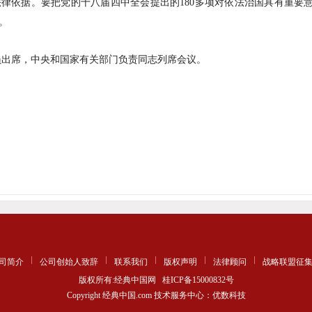
律依据。要把党的十八届四中全会提出的180多项对依法治国具有重要
。
员出席，中央和国家有关部门负责同志列席会议。
司简介
公司创始人致辞
联系我们
版权声明
法律顾问
战略联盟征
版权所有:经典中国网
桂ICP备15000832号
Copyright 经典中国.com 技术服务中心：优数科技