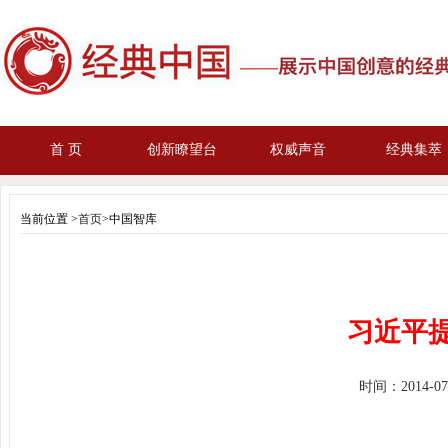
首 页
创新瞭望台
权威声音
经典集萃
当前位置 >
首页
>中国智库
习近平
时间：
2014-0